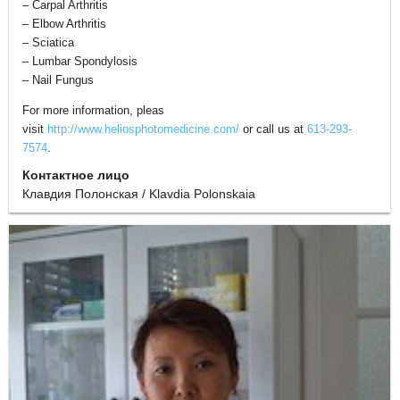
– Carpal Arthritis
– Elbow Arthritis
– Sciatica
– Lumbar Spondylosis
– Nail Fungus
For more information, pleas
visit
http://www.heliosphotomedicine.com/
or call us at
613-293-
7574
.
Контактное лицо
Клавдия Полонская / Klavdia Polonskaia