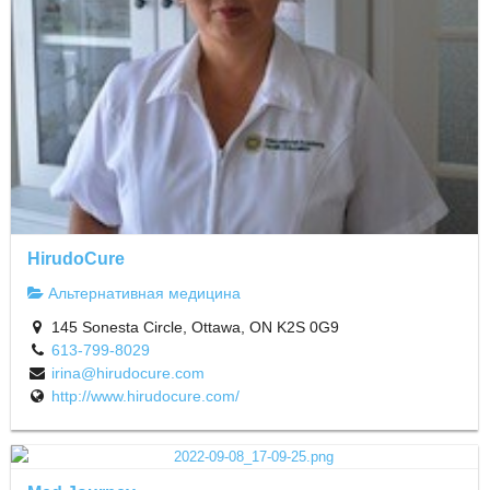
HirudoCure
Альтернативная медицина
145 Sonesta Circle, Ottawa, ON K2S 0G9
613-799-8029
irina@hirudocure.com
http://www.hirudocure.com/