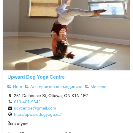
Upward Dog Yoga Centre
Йога
Альтернативная медицина
Массаж
251 Dalhousie St, Ottawa, ON K1N 1E7
613-407-9642
udycentre@gmail.com
http://upwarddogyoga.ca/
Йога студия.