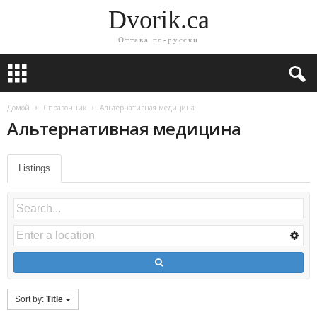
Dvorik.ca
Оттава по-русски
Домой
Справочник
Альтернативная медицина
Альтернативная медицина
Listings
Sort by:
Title