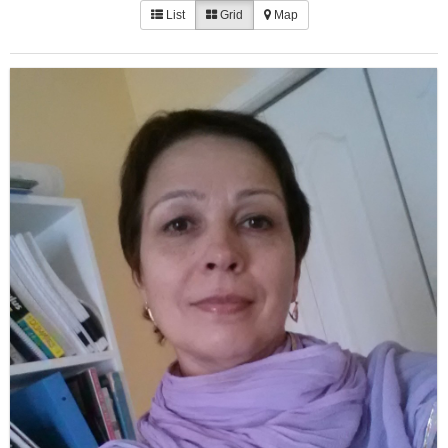
List
Grid
Map