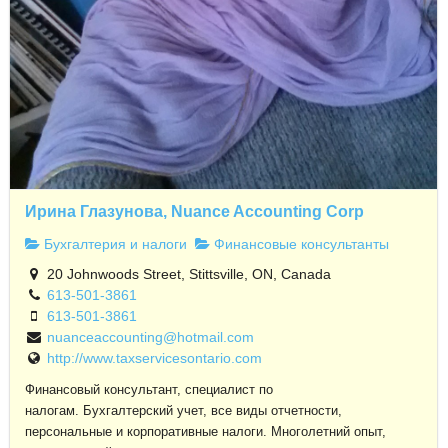
Ирина Глазунова, Nuance Accounting Corp
Бухгалтерия и налоги
Финансовые консультанты
20 Johnwoods Street, Stittsville, ON, Canada
613-501-3861
613-501-3861
nuanceaccounting@hotmail.com
http://www.taxservicesontario.com
Финансовый консультант, специалист по
налогам. Бухгалтерский учет, все виды отчетности,
персональные и корпоративные налоги. Многолетний опыт,