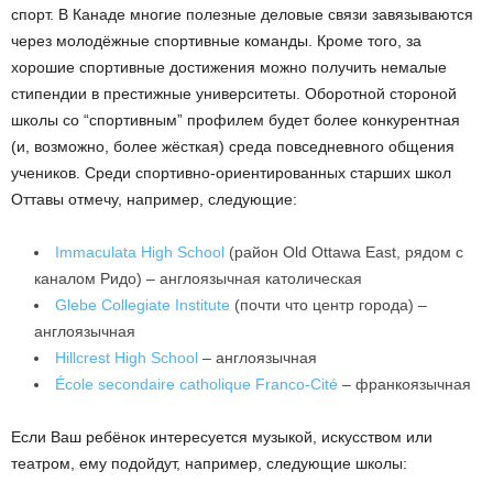
спорт. В Канаде многие полезные деловые связи завязываются
через молодёжные спортивные команды. Кроме того, за
хорошие спортивные достижения можно получить немалые
стипендии в престижные университеты. Оборотной стороной
школы со “спортивным” профилем будет более конкурентная
(и, возможно, более жёсткая) среда повседневного общения
учеников. Среди спортивно-ориентированных старших школ
Оттавы отмечу, например, следующие:
Immaculata High School
(район Old Ottawa East, рядом с
каналом Ридо) – англоязычная католическая
Glebe Collegiate Institute
(почти что центр города) –
англоязычная
Hillcrest High School
– англоязычная
École secondaire catholique Franco-Cité
– франкоязычная
Если Ваш ребёнок интересуется музыкой, искусством или
театром, ему подойдут, например, следующие школы: