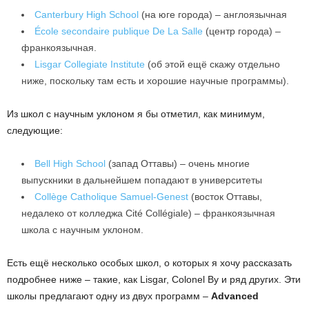
Canterbury High School
(на юге города) – англоязычная
École secondaire publique De La Salle
(центр города) –
франкоязычная.
Lisgar Collegiate Institute
(об этой ещё скажу отдельно
ниже, поскольку там есть и хорошие научные программы).
Из школ с научным уклоном я бы отметил, как минимум,
следующие:
Bell High School
(запад Оттавы) – очень многие
выпускники в дальнейшем попадают в университеты
Collège Catholique Samuel-Genest
(восток Оттавы,
недалеко от колледжа Cité Collégiale) – франкоязычная
школа с научным уклоном.
Есть ещё несколько особых школ, о которых я хочу рассказать
подробнее ниже – такие, как Lisgar, Colonel By и ряд других. Эти
школы предлагают одну из двух программ –
Advanced