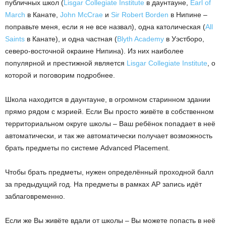
публичных школ (
Lisgar Collegiate Institute
в даунтауне,
Earl of
March
в Канате,
John McCrae
и
Sir Robert Borden
в Нипине –
поправьте меня, если я не все назвал), одна католическая (
All
Saints
в Канате), и одна частная (
Blyth Academy
в Уэстборо,
северо-восточной окраине Нипина). Из них наиболее
популярной и престижной является
Lisgar Collegiate Institute
, о
которой и поговорим подробнее.
Школа находится в даунтауне, в огромном старинном здании
прямо рядом с мэрией. Если Вы просто живёте в собственном
территориальном округе школы – Ваш ребёнок попадает в неё
автоматически, и так же автоматически получает возможность
брать предметы по системе Advanced Placement.
Чтобы брать предметы, нужен определённый проходной балл
за предыдущий год. На предметы в рамках АР запись идёт
заблаговременно.
Если же Вы живёте вдали от школы – Вы можете попасть в неё