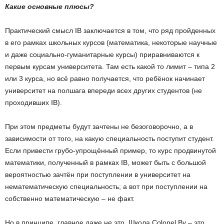
Какие основные плюсы?
Практический смысл IB заключается в том, что ряд пройденных
в его рамках школьных курсов (математика, некоторые научные
и даже социально-гуманитарные курсы) приравниваются к
первым курсам университета. Там есть какой то лимит – типа 2
или 3 курса, но всё равно получается, что ребёнок начинает
университет на полшага впереди всех других студентов (не
проходивших IB).
При этом предметы будут зачтены не безоговорочно, а в
зависимости от того, на какую специальность поступит студент.
Если привести грубо-упрощённый пример, то курс продвинутой
математики, полученный в рамках IB, может быть с большой
вероятностью зачтён при поступлении в университет на
нематематическую специальность; а вот при поступлении на
собственно математическую – не факт.
Но в принципе, главное даже не это. Школа Colonel By – это