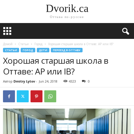
Dvorik.ca
Оттава по-русски
Домой
Статьи
Город
Хорошая старшая школа в Оттаве: AP или IB?
СТАТЬИ
ГОРОД
ДЕТИ
ПЕРЕЕЗД В ОТТАВУ
Хорошая старшая школа в
Оттаве: AP или IB?
Автор
Dmitry Lytov
-
Jun 24, 2018
4323
0