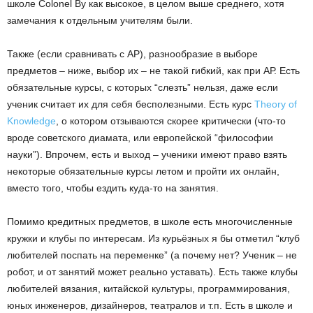
школе Colonel By как высокое, в целом выше среднего, хотя
замечания к отдельным учителям были.
Также (если сравнивать с АР), разнообразие в выборе
предметов – ниже, выбор их – не такой гибкий, как при АР. Есть
обязательные курсы, с которых “слезть” нельзя, даже если
ученик считает их для себя бесполезными. Есть курс
Theory of
Knowledge
, о котором отзываются скорее критически (что-то
вроде советского диамата, или европейской “философии
науки”). Впрочем, есть и выход – ученики имеют право взять
некоторые обязательные курсы летом и пройти их онлайн,
вместо того, чтобы ездить куда-то на занятия.
Помимо кредитных предметов, в школе есть многочисленные
кружки и клубы по интересам. Из курьёзных я бы отметил “клуб
любителей поспать на переменке” (а почему нет? Ученик – не
робот, и от занятий может реально уставать). Есть также клубы
любителей вязания, китайской культуры, программирования,
юных инженеров, дизайнеров, театралов и т.п. Есть в школе и