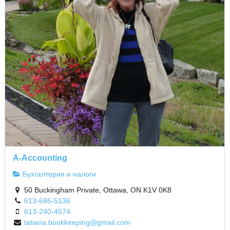
A-Accounting
Бухгалтерия и налоги
50 Buckingham Private, Ottawa, ON K1V 0K8
613-686-5136
613-240-4574
tatiana.bookkeeping@gmail.com