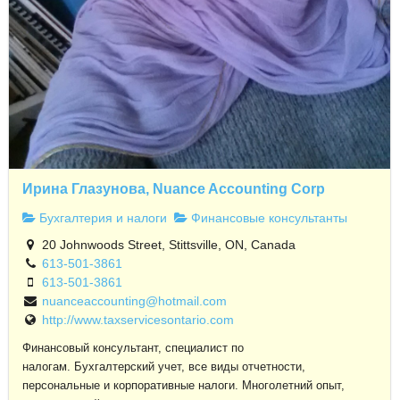
Ирина Глазунова, Nuance Accounting Corp
Бухгалтерия и налоги
Финансовые консультанты
20 Johnwoods Street, Stittsville, ON, Canada
613-501-3861
613-501-3861
nuanceaccounting@hotmail.com
http://www.taxservicesontario.com
Финансовый консультант, специалист по
налогам. Бухгалтерский учет, все виды отчетности,
персональные и корпоративные налоги. Многолетний опыт,