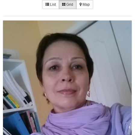
List
Grid
Map